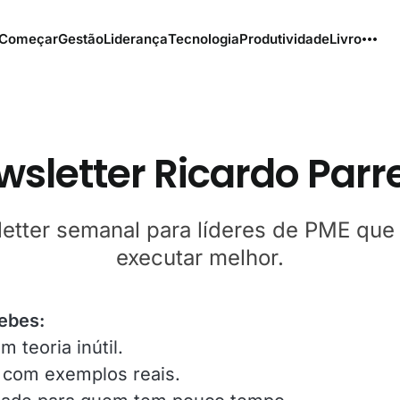
Começar
Gestão
Liderança
Tecnologia
Produtividade
Livro
sletter Ricardo Parr
etter semanal para líderes de PME qu
executar melhor.
ebes:
 teoria inútil.
 com exemplos reais.