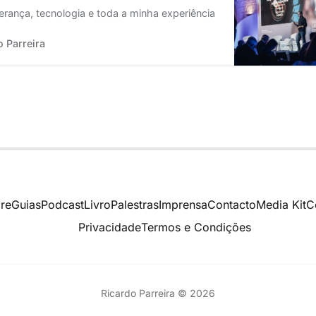
derança, tecnologia e toda a minha experiência
o Parreira
re
Guias
Podcast
Livro
Palestras
Imprensa
Contacto
Media Kit
C
Privacidade
Termos e Condições
Ricardo Parreira © 2026