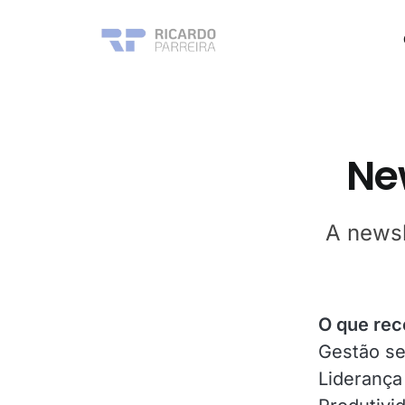
New
A newsl
O que rec
Gestão sem
Liderança