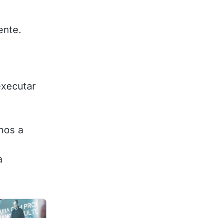
ente.
executar
nos a
a