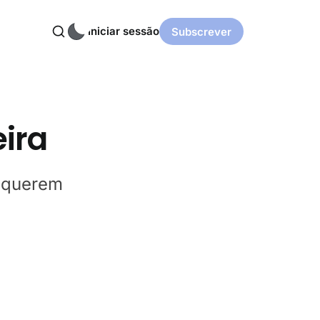
Iniciar sessão
Subscrever
eira
e querem