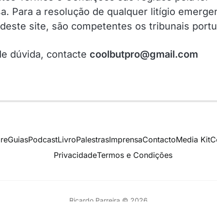
a. Para a resolução de qualquer litígio emerge
o deste site, são competentes os tribunais port
e dúvida, contacte
coolbutpro@gmail.com
re
Guias
Podcast
Livro
Palestras
Imprensa
Contacto
Media Kit
C
Privacidade
Termos e Condições
Ricardo Parreira © 2026