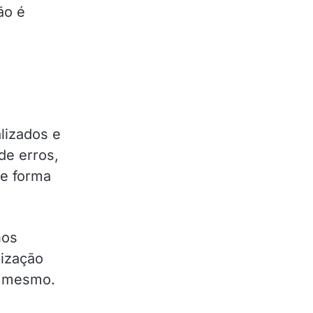
ão é
lizados e
de erros,
de forma
nos
lização
o mesmo.