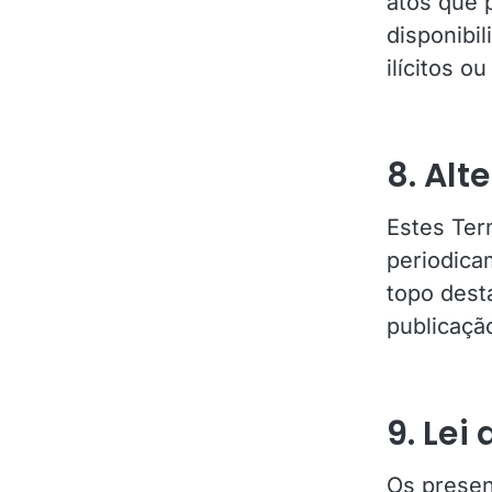
atos que 
disponibil
ilícitos o
8. Alt
Estes Ter
periodica
topo desta
publicaçã
9. Lei
Os presen