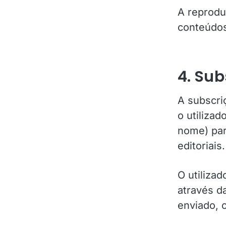
A reprodu
conteúdos
4. Sub
A subscriç
o utiliza
nome) par
editoriais.
O utiliza
através d
enviado, 