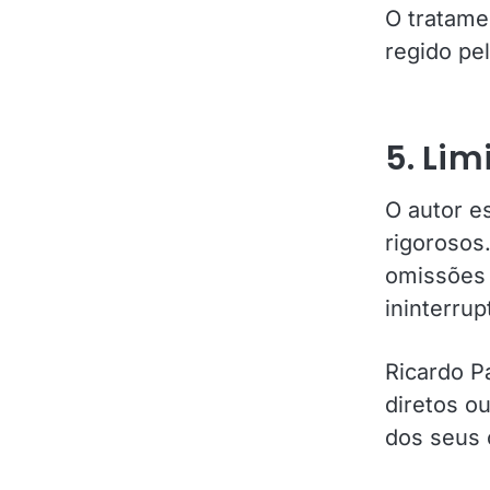
O tratame
regido pe
5. Lim
O autor e
rigorosos
omissões 
ininterrup
Ricardo P
diretos ou
dos seus 