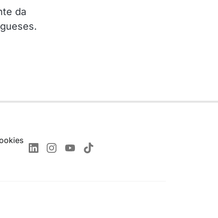
nte da
ugueses.
ookies