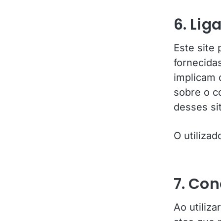
6. Lig
Este site 
fornecidas
implicam 
sobre o co
desses si
O utilizad
7. Con
Ao utiliza