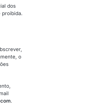
ial dos
 proibida.
ubscrever,
lmente, o
ções
ento,
mail
.com
.