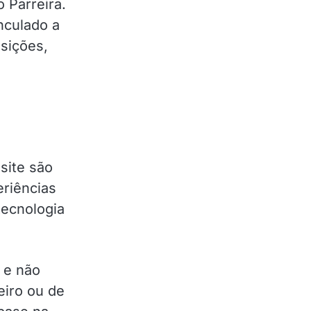
 Parreira.
inculado a
sições,
site são
eriências
tecnologia
o e não
eiro ou de