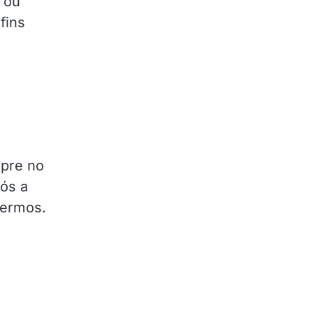
 ou
fins
mpre no
pós a
termos.