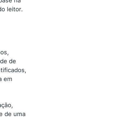
base na
o leitor.
tos,
ade de
tificados,
ia em
ação,
 e de uma