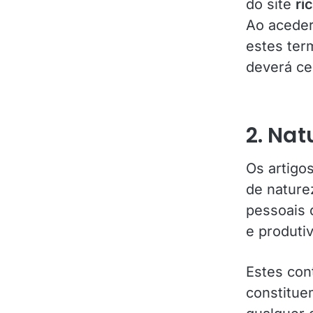
do site
ri
Ao aceder 
estes ter
deverá ces
2. Na
Os artigo
de naturez
pessoais 
e produti
Estes cont
constitue