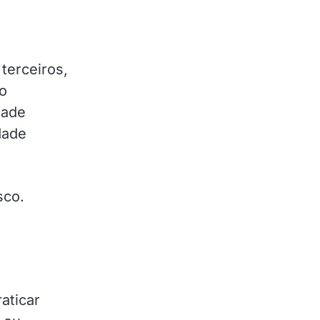
terceiros,
ão
dade
dade
sco.
aticar