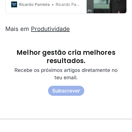
partilho dicas práticas que podem
Ricardo Parreira
Ricardo Parreira
ser aplicadas no dia-a-dia para
melhorar a nossa capacidade de
foco.. O que pode esperar deste
curso? No vídeo de abertura, dou
Mais em
Produtividade
uma visão geral do que será
abordado
Melhor gestão cria melhores
resultados.
Recebe os próximos artigos diretamente no
teu email.
Subscrever