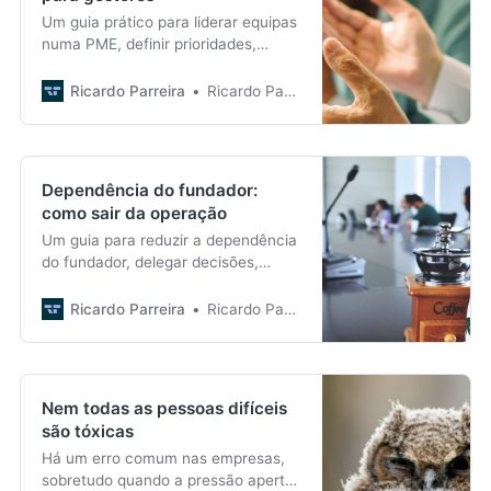
Um guia prático para liderar equipas
numa PME, definir prioridades,
delegar decisões, dar feedback,
desenvolver líderes e manter a
Ricardo Parreira
Ricardo Parreira
exigência.
Dependência do fundador:
como sair da operação
Um guia para reduzir a dependência
do fundador, delegar decisões,
desenvolver líderes e sair da
operação sem abandonar clientes,
Ricardo Parreira
Ricardo Parreira
cultura ou estratégia.
Nem todas as pessoas difíceis
são tóxicas
Há um erro comum nas empresas,
sobretudo quando a pressão aperta,