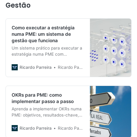
Gestão
Como executar a estratégia
numa PME: um sistema de
gestão que funciona
Um sistema prático para executar a
estratégia numa PME com
prioridades, KPIs, OKRs, reuniões,
decisões claras, responsabilização e
Ricardo Parreira
Ricardo Parreira
aprendizagem.
OKRs para PME: como
implementar passo a passo
Aprenda a implementar OKRs numa
PME: objetivos, resultados-chave,
exemplos, check-ins, erros e um
plano prático para o primeiro
Ricardo Parreira
Ricardo Parreira
trimestre.