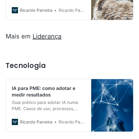
que é confundir desconforto com
toxicidade.
Ricardo Parreira
Ricardo Parreira
Mais em
Liderança
Tecnologia
IA para PME: como adotar e
medir resultados
Guia prático para adotar IA numa
PME. Casos de uso, processos,
métricas, pilotos, custos,
segurança, embaixadores e plano
Ricardo Parreira
Ricardo Parreira
de implementação.