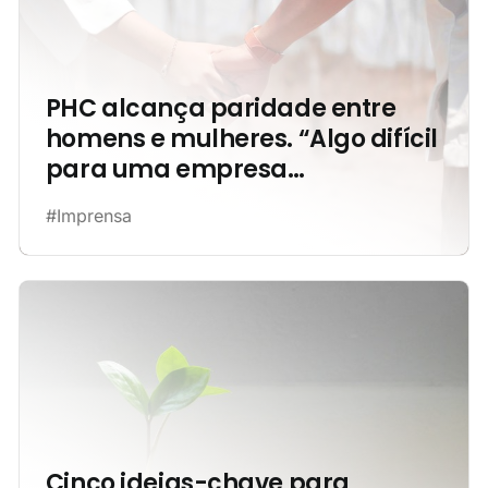
PHC alcança paridade entre
homens e mulheres. “Algo difícil
para uma empresa
tecnológica”, sublinha Ricardo
#Imprensa
Parreira
Cinco ideias-chave para