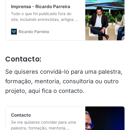
dia e o sucesso de milhares de
Imprensa - Ricardo Parreira
pessoas. Nestes vídeos,
Tudo o que foi publicado fora do
conhecerás alguns deles. Até já
site, incluindo entrevistas, artigos e
http://www.ricardoparreira.pt
citações em meios externos sobre
gestão, liderança e tecnologia.
Ricardo Parreira
Contacto:
Se quiseres convidá-lo para uma palestra,
formação, mentoria, consultoria ou outro
projeto, aqui fica o contacto.
Contacto
Se me quiseres convidar para uma
palestra, formação, mentoria,