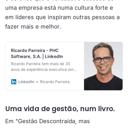
uma empresa está numa cultura forte e
em líderes que inspiram outras pessoas a
fazer mais e melhor.
Ricardo Parreira - PHC
Software, S.A. | LinkedIn
Ricardo Parreira tem mais de 35
anos de experiência executiva em
gestão, e foi o CEO e… · Experience:
PHC Software, S.A. · Education:
LinkedIn
Ricardo Parreira
Católica Lisbon School of Business
and Economics · Location: Oeiras ·
500+ connections on LinkedIn. View
Ricardo Parreira’s profile on
Uma vida de gestão, num livro.
LinkedIn, a professional community
of 1 billion members.
Em "Gestão Descontraída, mas