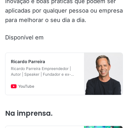
inovação e boas práticas que podem ser
aplicadas por qualquer pessoa ou empresa
para melhorar o seu dia a dia.
Disponível em
Ricardo Parreira
Ricardo Parreira Empreendedor |
Autor | Speaker | Fundador e ex-
CEO da PHC Software Neste canal,
partilho insights sobre gestão de
YouTube
empresas, cultura organizacional,
tecnologia aplicada aos negócios e
os meus pensamentos sobre
liderança e produtividade. Tenho a
Na imprensa.
sorte de o meu trabalho me permitir
abranger uma série de temas
importantes que impactam o dia a