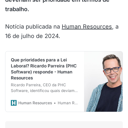
trabalho.
Notícia publicada na
Human Resources
, a
16 de julho de 2024.
Que prioridades para a Lei
Laboral? Ricardo Parreira (PHC
Software) responde - Human
Resources
Ricardo Parreira, CEO da PHC
Software, identificou quais deviam
ser as prioridades do Ministério do
Trabalho, Solidariedade e
Human Resources
Human Resources
Segurança Social (MTSSS) e que
medidas deveriam ser prioridade em
termos de trabalho.