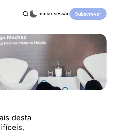
Iniciar sessão
Subscrever
ais desta
fíceis,