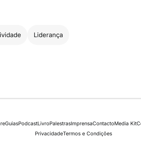
ividade
Liderança
re
Guias
Podcast
Livro
Palestras
Imprensa
Contacto
Media Kit
C
Privacidade
Termos e Condições